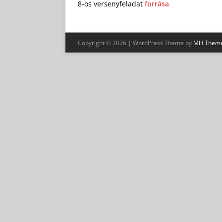
8-os versenyfeladat
forrása
Copyright © 2026 | WordPress Theme by
MH Them