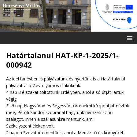
Határtalanul HAT-KP-1-2025/1-
000942
Az idei tanévben is pályázatunk és nyertünk is a Határtalanul
pályázattal a 7.évfolyamos diákoknak.
4 nap 3 éjszakát töltöttünk Erdélyben, ahol a só útját jártuk
végig.
Első nap Nagyvárad és Segesvár történelmi központját néztük
meg, Petőfi Sándor szobránál hagytunk nemzeti színű
szalagot. Innen a szállásunkra mentünk, ami
Székelyszentléleken volt.
2.napon Szovátára mentünk, ahol a Medve-tó és környékét