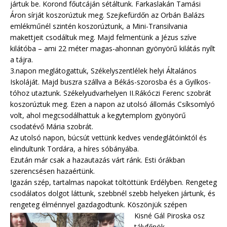
jártuk be. Korond főutcáján sétáltunk. Farkaslakán Tamási
Áron sírját koszorúztuk meg. Szejkefürdőn az Orbán Balázs
emlékműnél szintén koszorúztunk, a Mini-Transilvania
makettjeit csodáltuk meg. Majd felmentünk a Jézus szíve
kilátóba – ami 22 méter magas-ahonnan gyönyörű kilátás nyílt
a tájra.
3.napon meglátogattuk, Székelyszentlélek helyi Általános
Iskoláját. Majd buszra szállva a Békás-szorosba és a Gyilkos-
tóhoz utaztunk. Székelyudvarhelyen II.Rákóczi Ferenc szobrát
koszorúztuk meg. Ezen a napon az utolsó állomás Csíksomlyó
volt, ahol megcsodálhattuk a kegytemplom gyönyörű
csodatévő Mária szobrát.
Az utolsó napon, búcsút vettünk kedves vendeglátóinktól és
elindultunk Tordára, a híres sóbányába.
Ezután már csak a hazautazás várt ránk. Esti órákban
szerencsésen hazaértünk.
Igazán szép, tartalmas napokat töltöttünk Erdélyben. Rengeteg
csodálatos dolgot láttunk, szebbnél szebb helyeken jártunk, és
rengeteg élménnyel gazdagodtunk. Köszönjük szépen
Kisné Gál Piroska osz
tályfőnök.