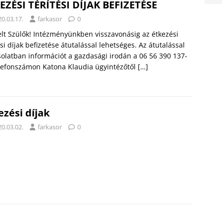
EZÉSI TÉRÍTÉSI DÍJAK BEFIZETÉSE
0.03.17.
farkasor
0
elt Szülők! Intézményünkben visszavonásig az étkezési
ési díjak befizetése átutalással lehetséges. Az átutalással
olatban információt a gazdasági irodán a 06 56 390 137-
lefonszámon Katona Klaudia ügyintézőtől
[…]
ezési díjak
0.03.02.
farkasor
0