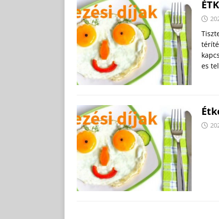
ÉTK
202
Tiszt
térít
kapcs
es te
Étk
202