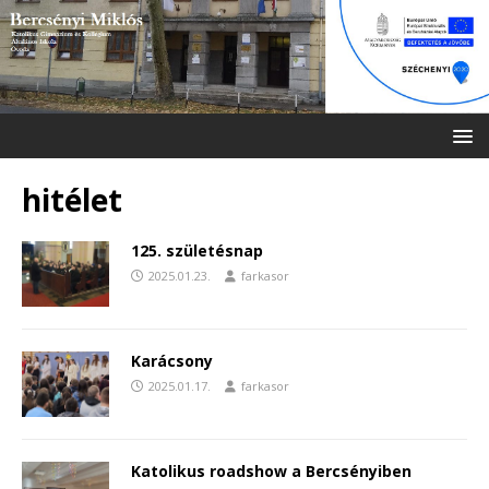
hitélet
125. születésnap
2025.01.23.
farkasor
Karácsony
2025.01.17.
farkasor
Katolikus roadshow a Bercsényiben