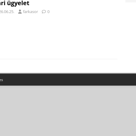
ri ügyelet
6.06.25.
farkasor
0
es