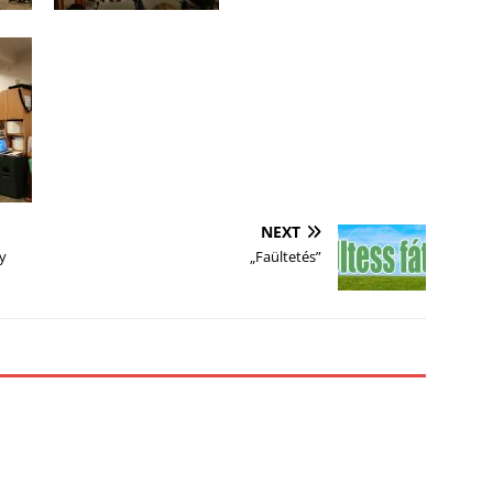
NEXT
y
„Faültetés”