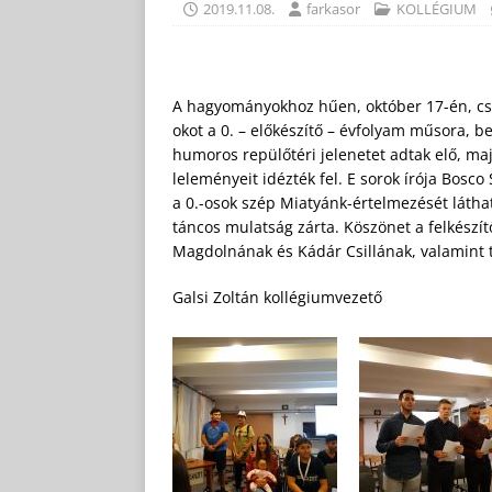
2019.11.08.
farkasor
KOLLÉGIUM
A hagyományokhoz hűen, október 17-én, csü
okot a 0. – előkészítő – évfolyam műsora, b
humoros repülőtéri jelenetet adtak elő, ma
leleményeit idézték fel. E sorok írója Bosco
a 0.-osok szép Miatyánk-értelmezését láthat
táncos mulatság zárta. Köszönet a felkészí
Magdolnának és Kádár Csillának, valamint t
Galsi Zoltán kollégiumvezető