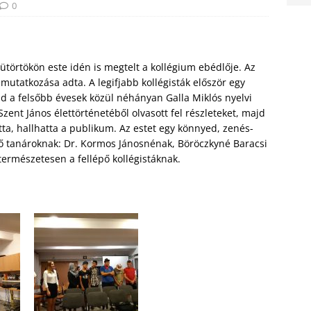
0
törtökön este idén is megtelt a kollégium ebédlője. Az
emutatkozása adta. A legifjabb kollégisták először egy
jd a felsőbb évesek közül néhányan Galla Miklós nyelvi
 Szent János élettörténetéből olvasott fel részleteket, majd
ta, hallhatta a publikum. Az estet egy könnyed, zenés-
tő tanároknak: Dr. Kormos Jánosnénak, Böröczkyné Baracsi
ermészetesen a fellépő kollégistáknak.