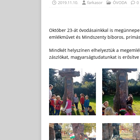
2019.11.10.
farkasor
ÓVODA
0
Október 23-át óvodásainkkal is megünnepeljü
emlékművet és Mindszenty bíboros, prímás
Mindkét helyszínen elhelyeztük a megemléke
zászlókat, magyarságtudatunkat is erősítve 