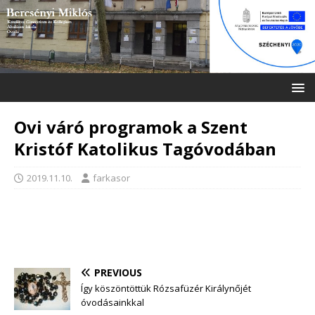
Ovi váró programok a Szent
Kristóf Katolikus Tagóvodában
2019.11.10.
farkasor
PREVIOUS
Így köszöntöttük Rózsafüzér Királynőjét
óvodásainkkal