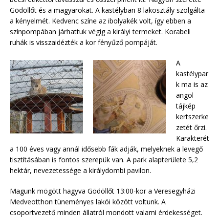
Gödöllőt és a magyarokat. A kastélyban 8 lakosztály szolgálta
a kényelmét. Kedvenc színe az ibolyakék volt, így ebben a
színpompában járhattuk végig a királyi termeket. Korabeli
ruhák is visszaidézték a kor fényűző pompáját.
A
kastélypar
k ma is az
angol
tájkép
kertszerke
zetét őrzi.
Karakterét
a 100 éves vagy annál idősebb fák adják, melyeknek a levegő
tisztításában is fontos szerepük van. A park alapterülete 5,2
hektár, nevezetessége a királydombi pavilon.
Magunk mögött hagyva Gödöllőt 13:00-kor a Veresegyházi
Medveotthon tüneményes lakói között voltunk. A
csoportvezető minden állatról mondott valami érdekességet.