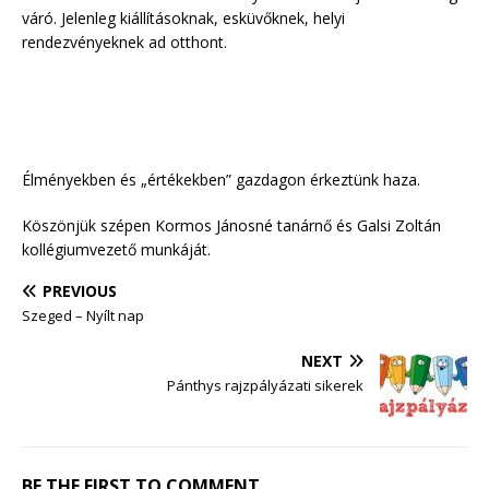
váró. Jelenleg kiállításoknak, esküvőknek, helyi
rendezvényeknek ad otthont.
Élményekben és „értékekben” gazdagon érkeztünk haza.
Köszönjük szépen Kormos Jánosné tanárnő és Galsi Zoltán
kollégiumvezető munkáját.
PREVIOUS
Szeged – Nyílt nap
NEXT
Pánthys rajzpályázati sikerek
BE THE FIRST TO COMMENT