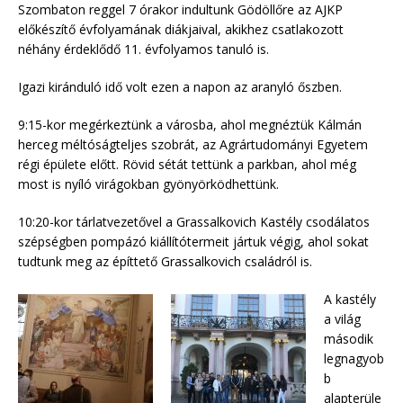
Szombaton reggel 7 órakor indultunk Gödöllőre az AJKP
előkészítő évfolyamának diákjaival, akikhez csatlakozott
néhány érdeklődő 11. évfolyamos tanuló is.
Igazi kiránduló idő volt ezen a napon az aranyló őszben.
9:15-kor megérkeztünk a városba, ahol megnéztük Kálmán
herceg méltóságteljes szobrát, az Agrártudományi Egyetem
régi épülete előtt. Rövid sétát tettünk a parkban, ahol még
most is nyíló virágokban gyönyörködhettünk.
10:20-kor tárlatvezetővel a Grassalkovich Kastély csodálatos
szépségben pompázó kiállítótermeit jártuk végig, ahol sokat
tudtunk meg az építtető Grassalkovich családról is.
A kastély
a világ
második
legnagyob
b
alapterüle