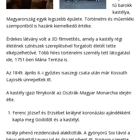
tű barokk
kastélya,
Magyarország egyik legszebb épülete. Történelmi és műemléki
szempontból is hazánk kiemelkedő értéke.
Érdekes látvány volt a 3D filmvetítés, amely a kastély régi
életének színészek szereplésével forgatott életét tette
elképzelhetővé. Több híres történelmi személy tett látogatást
ide, 1751-ben Mária Terézia is.
Az 1849. április 6.-i győztes isaszegi csata után már Kossuth
Lajosék ünnepeltek itt.
A kastély igazi fénykorát az Osztrák-Magyar Monarchia idején
élte.
Ferenc József és Erzsébet királyné koronázási ajándékként
kapta meg Gödöllőt és a kastélyt.
Királyi pihenő rezidenciává alakították. A gyönyörű Sisi távol a
bécsi etikettől tavasszal és ősszel pihent itt. Nagyon szerette