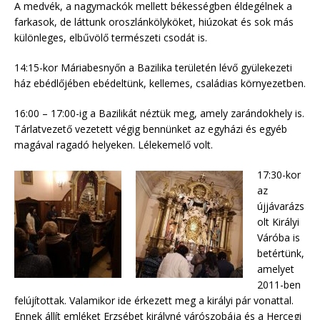
A medvék, a nagymackók mellett békességben éldegélnek a
farkasok, de láttunk oroszlánkölyköket, hiúzokat és sok más
különleges, elbűvölő természeti csodát is.
14:15-kor Máriabesnyőn a Bazilika területén lévő gyülekezeti
ház ebédlőjében ebédeltünk, kellemes, családias környezetben.
16:00 – 17:00-ig a Bazilikát néztük meg, amely zarándokhely is.
Tárlatvezető vezetett végig bennünket az egyházi és egyéb
magával ragadó helyeken. Lélekemelő volt.
17:30-kor
az
újjávarázs
olt Királyi
Váróba is
betértünk,
amelyet
2011-ben
felújítottak. Valamikor ide érkezett meg a királyi pár vonattal.
Ennek állít emléket Erzsébet királyné várószobája és a Hercegi