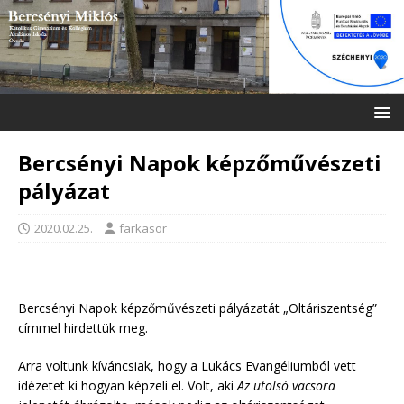
Bercsényi Napok képzőművészeti
pályázat
2020.02.25.
farkasor
Bercsényi Napok képzőművészeti pályázatát „Oltáriszentség”
címmel hirdettük meg.
Arra voltunk kíváncsiak, hogy a Lukács Evangéliumból vett
idézetet ki hogyan képzeli el. Volt, aki
Az utolsó vacsora