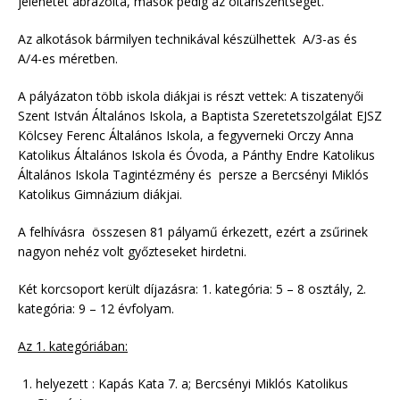
jelenetét ábrázolta, mások pedig az oltáriszentséget.
Az alkotások bármilyen technikával készülhettek A/3-as és
A/4-es méretben.
A pályázaton több iskola diákjai is részt vettek: A tiszatenyői
Szent István Általános Iskola, a Baptista Szeretetszolgálat EJSZ
Kölcsey Ferenc Általános Iskola, a fegyverneki Orczy Anna
Katolikus Általános Iskola és Óvoda, a Pánthy Endre Katolikus
Általános Iskola Tagintézmény és persze a Bercsényi Miklós
Katolikus Gimnázium diákjai.
A felhívásra összesen 81 pályamű érkezett, ezért a zsűrinek
nagyon nehéz volt győzteseket hirdetni.
Két korcsoport került díjazásra: 1. kategória: 5 – 8 osztály, 2.
kategória: 9 – 12 évfolyam.
Az 1. kategóriában:
helyezett : Kapás Kata 7. a; Bercsényi Miklós Katolikus