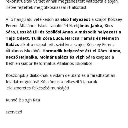
rekonstruáltak verset annak megzenésített változata alapján,
illetve fejtettek meg titkosírással írt alkotást.
A jó hangulatú vetélkedőn az
első helyezést
a szajoli Kölcsey
Ferenc Általános Iskola tanulói érték el:
Jónás Janka, Kiss
Sára, Leszkó Lili és Szöllősi Anna
. A
második helyezett a
Tajti Odett, Tulik Zóra Luca, Harcsa Tamás és Németh
Balázs
alkotta csapat lett, szintén a szajoli Kölcsey Ferenc
Általános Iskolából.
Harmadik helyezést ért el Gácsi Anna,
Kecső Hajnalka, Molnár Balázs és Vigh Sára
csapata a
Bethlen Gábor Református Általános Iskolából.
Köszönjük a diákoknak a vidám délutánt és a fáradhatatlan
feladatmegoldást! Köszönjük a felkészítő tanárok
lelkiismeretes felkészítő munkáját!
Kunné Balogh Rita
szervező