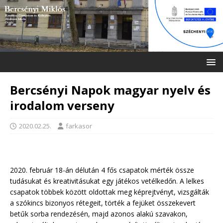
Bercsényi Napok magyar nyelv és
irodalom verseny
2020.02.25.
farkasor
2020. február 18-án délután 4 fős csapatok mérték össze
tudásukat és kreativitásukat egy játékos vetélkedőn. A lelkes
csapatok többek között oldottak meg képrejtvényt, vizsgálták
a szókincs bizonyos rétegeit, törték a fejüket összekevert
betűk sorba rendezésén, majd azonos alakú szavakon,