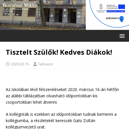
Tisztelt Szülők! Kedves Diákok!
2020.03.15.
farkasor
Az iskolában lévő felszereléseket 2020. március 16-án hétfőn
az alábbi táblázatban olvasható időpontokban kis
csoportokban lehet átvenni.
A kollégisták is ezekben az időpontokban tudnak bemenni a
kollégiumba, a részletekét keressék Galsi Zoltán
kollégiumvezető urat.