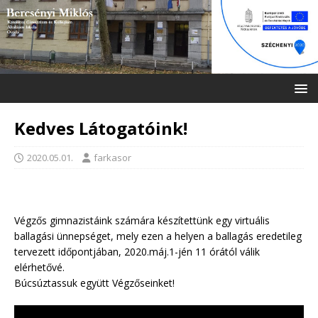
Kedves Látogatóink!
2020.05.01.
farkasor
Végzős gimnazistáink számára készítettünk egy virtuális
ballagási ünnepséget, mely ezen a helyen a ballagás eredetileg
tervezett időpontjában, 2020.máj.1-jén 11 órától válik
elérhetővé.
Búcsúztassuk együtt Végzőseinket!