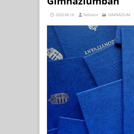
Gimnáziumban
2020.06.16.
farkasor
GIMNÁZIUM