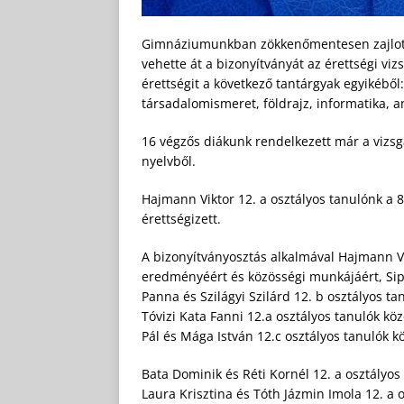
Gimnáziumunkban zökkenőmentesen zajlottak
vehette át a bizonyítványát az érettségi viz
érettségit a következő tantárgyak egyikéből
társadalomismeret, földrajz, informatika, a
16 végzős diákunk rendelkezett már a vizsga
nyelvből.
Hajmann Viktor 12. a osztályos tanulónk a 
érettségizett.
A bizonyítványosztás alkalmával Hajmann Vi
eredményéért és közösségi munkájáért, Sipo
Panna és Szilágyi Szilárd 12. b osztályos 
Tóvizi Kata Fanni 12.a osztályos tanulók kö
Pál és Mága István 12.c osztályos tanulók 
Bata Dominik és Réti Kornél 12. a osztályo
Laura Krisztina és Tóth Jázmin Imola 12. a 