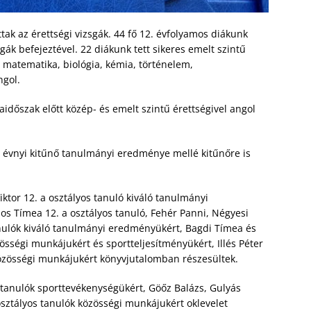
 az érettségi vizsgák. 44 fő 12. évfolyamos diákunk
sgák befejeztével. 22 diákunk tett sikeres emelt szintű
: matematika, biológia, kémia, történelem,
ngol.
időszak előtt közép- és emelt szintű érettségivel angol
8 évnyi kitűnő tanulmányi eredménye mellé kitűnőre is
ktor 12. a osztályos tanuló kiváló tanulmányi
s Tímea 12. a osztályos tanuló, Fehér Panni, Négyesi
tanulók kiváló tanulmányi eredményükért, Bagdi Tímea és
zösségi munkájukért és sportteljesítményükért, Illés Péter
közösségi munkájukért könyvjutalomban részesültek.
s tanulók sporttevékenységükért, Göőz Balázs, Gulyás
osztályos tanulók közösségi munkájukért oklevelet