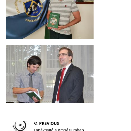
PREVIOUS
Tanévnyitó a gimnáziumban