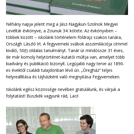
Néhány napja jelent meg a Jász-Nagykun-Szolnok Megyei
Levéltár évkönyve, a Zounuk 34. kötete. Az évkönyvben –
többek között – iskolánk történelem-földrajz szakos tanára,
Országh László írt. A fegyverneki svábok asszimilációja címmel
kiváló, 50(!) oldalas tanulmányt. Tanár úr mindössze 31 éves,
de már komoly helytörténet-kutatói múltja van, amelyet több
kiadvány és publikáció bizonyít. Legújabb nagy terve az 1890-
es évektől családi tulajdonban lévő ún. „Öregház” teljes
helyreállítása és tájházként való megnyitása Fegyverneken.
Iskolánk egész közössége nevében gratulálunk, és várjuk a
folytatást! Büszkék vagyunk rád, Laci!