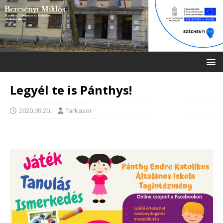
Legyél te is Pánthys!
2020.09.20.
farkasor