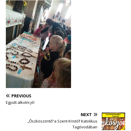
PREVIOUS
Együtt alkotni jó!
NEXT
„Őszköszöntő”a Szent Kristóf Katolikus
Tagóvodában