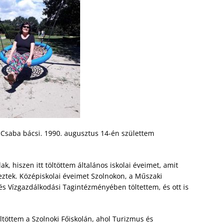
Csaba bácsi. 1990. augusztus 14-én születtem
k, hiszen itt töltöttem általános iskolai éveimet, amit
eztek. Középiskolai éveimet Szolnokon, a Műszaki
s Vízgazdálkodási Tagintézményében töltettem, és ott is
ltöttem a Szolnoki Főiskolán, ahol Turizmus és