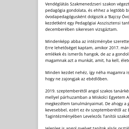
Vendéglátás Szakmenedzseri szakon végeztem
pedagógia gondolata, és ehhez a legtöbb bi
óvodapedagógusként dolgozik a ’Bajcsy Óvo
kezdetként egy Pedagógiai Asszisztensi ta
decemberében sikeresen vizsgáztam.
Mindenképp abba az intézménybe szerettem 
Erre lehetőséget kaptam, amikor 2017. má
emlékek és ismerős hangok, de az a gondola
magamnak azt a munkát, amit, ha kell, élet
Minden kezdet nehéz, így néha magamra is r
hogy ne zajongjak az ebédlőben.
2019. szeptemberétől angol szakos tanárké
mellyel párhuzamban a Miskolci Egyetem An
megkezdtem tanulmányaimat. De ahogy a g
kevesebbel, ezért ez év szeptemberétől az 
Tagintézményében Levelezős Tanítói szakot
Jelenleg is angol nyelvet tanítok alsós osz