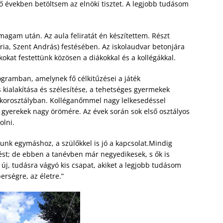
 években betöltsem az elnöki tisztet. A legjobb tudásom
magam után. Az aula feliratát én készítettem. Részt
ria, Szent András) festésében. Az iskolaudvar betonjára
okat festettünk közösen a diákokkal és a kollégákkal.
ogramban, amelynek fő célkitűzései a játék
kialakítása és szélesítése, a tehetséges gyermekek
s korosztályban. Kolléganőmmel nagy lelkesedéssel
gyerekek nagy örömére. Az évek során sok első osztályos
olni.
nk egymáshoz, a szülőkkel is jó a kapcsolat.Mindig
ést; de ebben a tanévben már negyedikesek, s ők is
új, tudásra vágyó kis csapat, akiket a legjobb tudásom
erségre, az életre.”