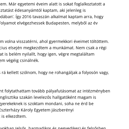
. Már egyetemi éveim alatt is sokat foglalkoztatott a
ztatást édesanyámtól kaptam, aki jelenleg is
dában’. Így 2016 tavaszán alkalmat kaptam arra, hogy
nfolyamot elvégezhessek Budapesten, melyből az év
volna visszatérni, ahol gyermekkori éveimet töltöttem.
rcius elsején megkezdtem a munkámat. Nem csak a régi
t is belém nyilallt, hogy igen, végre megtaláltam
em végéig csinálnék.
á kellett szólnom, hogy ne rohangáljak a folyosón vagy,
nt folytathattam tovább pályafutásomat az intézményben
glisztika szakán levelezős hallgatóként magam is
yerekeknek is szoktam mondani, soha ne érd be
Eszterházy Károly Egyetem Jászberényi
 is elkezdtem.
tályokban (elsős, harmadikos és negyedikes) és felsősben