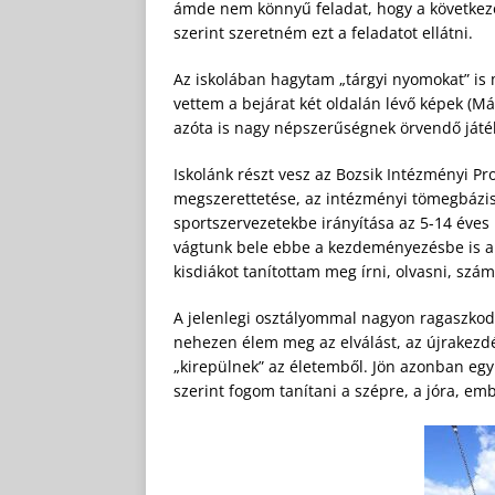
ámde nem könnyű feladat, hogy a következő
szerint szeretném ezt a feladatot ellátni.
Az iskolában hagytam „tárgyi nyomokat” is 
vettem a bejárat két oldalán lévő képek (Má
azóta is nagy népszerűségnek örvendő játék
Iskolánk részt vesz az Bozsik Intézményi Pr
megszerettetése, az intézményi tömegbázis 
sportszervezetekbe irányítása az 5-14 éve
vágtunk bele ebbe a kezdeményezésbe is a 
kisdiákot tanítottam meg írni, olvasni, szám
A jelenlegi osztályommal nagyon ragaszkodu
nehezen élem meg az elválást, az újrakezd
„kirepülnek” az életemből. Jön azonban egy 
szerint fogom tanítani a szépre, a jóra, emb