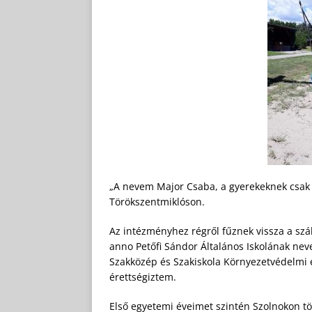
„A nevem Major Csaba, a gyerekeknek csak 
Törökszentmiklóson.
Az intézményhez régről fűznek vissza a szála
anno Petőfi Sándor Általános Iskolának nev
Szakközép és Szakiskola Környezetvédelmi é
érettségiztem.
Első egyetemi éveimet szintén Szolnokon tö