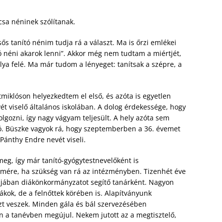
sa néninek szólítanak.
ős tanító nénim tudja rá a választ. Ma is őrzi emlékei
tó néni akarok lenni”. Akkor még nem tudtam a miértjét,
lya felé. Ma már tudom a lényeget: tanítsak a szépre, a
miklóson helyezkedtem el első, és azóta is egyetlen
t viselő általános iskolában. A dolog érdekessége, hogy
gozni, így nagy vágyam teljesült. A hely azóta sem
rtó. Büszke vagyok rá, hogy szeptemberben a 36. évemet
ánthy Endre nevét viseli.
g, így már tanító-gyógytestnevelőként is
mére, ha szükség van rá az intézményben. Tizenhét éve
ában diákönkormányzatot segítő tanárként. Nagyon
ákok, de a felnőttek körében is. Alapítványunk
t veszek. Minden gála és bál szervezésében
n a tanévben megújul. Nekem jutott az a megtisztelő,