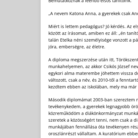
Bemutatkoznak a leendő elsős tanítóink.
„A nevem Katona Anna, a gyerekek csak Anc
Miért is lettem pedagógus? Jó kérdés. Az els
között az írásomat, amiben ez áll: „én taní
talán Etelka néni személyisége vonzott a pá
jóra, emberségre, az életre.
A diploma megszerzése után itt, Törökszent
munkahelyemen, az akkor Csikós József nevé
egykori alma materembe jöhettem vissza dol
változott, csak a név, és 2010-től a fennta
kezdtem ebben az iskolában, mely ma már P
Második diplomámat 2003-ban szereztem me
tevékenykedem, a gyerekek legnagyobb örö
közreműködöm a diákönkormányzat munkáj
szeretek a közösségért tenni, nem csak a di
munkájában fennállása óta tevékenyen rész
oroszlánrészt vállaltam. A kuratórium ebbe