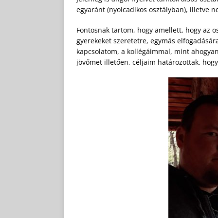
egyaránt (nyolcadikos osztályban), illetve n
Fontosnak tartom, hogy amellett, hogy az os
gyerekeket szeretetre, egymás elfogadására 
kapcsolatom, a kollégáimmal, mint ahogyan 
jövőmet illetően, céljaim határozottak, hog