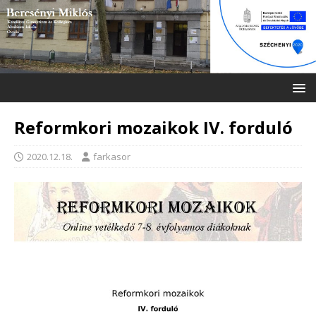
Reformkori mozaikok IV. forduló
2020.12.18.
farkasor