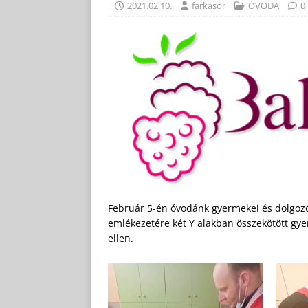
2021.02.10.
farkasor
ÓVODA
0
Február 5-én óvodánk gyermekei és dolgozó
emlékezetére két Y alakban összekötött gye
ellen.