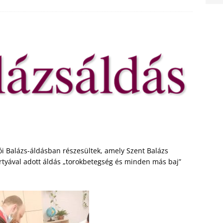
i Balázs-áldásban részesültek, amely Szent Balázs
rtyával adott áldás „torokbetegség és minden más baj”