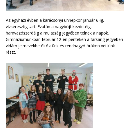
Az egyházi évben a karácsonyi ünnepkör január 6-ig,
vízkeresztig tart. Ezután a nagyböjt kezdetéig,
hamvazószerdáig a mulatság jegyében telnek a napok.
Gimnáziumunkban február 12-én pénteken a farsang jegyében
vidám jelmezekbe öltöztünk és rendhagyó órákon vettünk
részt.