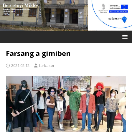
Farsang a gimiben
2021.02.12.
farkasor