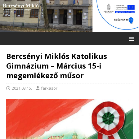
Bercsényi Miklós Katolikus
Gimnázium – Március 15-i
megemlékező műsor
2021.03.15.
farkasor