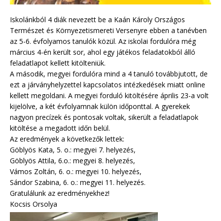
Iskolánkból 4 diák nevezett be a Kaán Károly Országos
Természet és Környezetismereti Versenyre ebben a tanévben
az 5-6. évfolyamos tanulók közül. Az iskolai fordulóra még
március 4-én került sor, ahol egy játékos feladatokból álló
feladatlapot kellett kitölteniük.
A második, megyei fordulóra mind a 4 tanuló továbbjutott, de
ezt a járványhelyzettel kapcsolatos intézkedések miatt online
kellett megoldani. A megyei forduló kitöltésére április 23-a volt
kijelölve, a két évfolyamnak külön időponttal. A gyerekek
nagyon precízek és pontosak voltak, sikerült a feladatlapok
kitöltése a megadott időn belül.
Az eredmények a következők lettek:
Göblyös Kata, 5. o.: megyei 7. helyezés,
Göblyös Attila, 6.o.: megyei 8. helyezés,
Vámos Zoltán, 6. o.: megyei 10. helyezés,
Sándor Szabina, 6. o.: megyei 11. helyezés.
Gratulálunk az eredményekhez!
Kocsis Orsolya