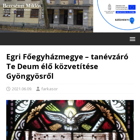
Egri Főegyházmegye – tanévzáró
Te Deum élő közvetítése
Gyöngyösről
2021.06.09.
farkasor