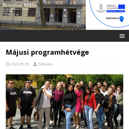
Májusi programhétvége
2022.05.30.
farkasor