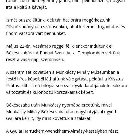
többet tudtunk meg Arany János, mint például azt is, hogyan
itta a költő a kávéját.
Ismét buszra ültünk, délután hat órára megérkeztünk
Püspökladányba a szállásunkra, ahol kellemes fogadtatás és
finom vacsora várt bennünket.
Május 22-én, vasárnap reggel fél kilenckor indultunk el
Békéscsabára. A Páduai Szent Antal Templomban vettünk
részt a vasárnapi szentmisén.
A szentmisét követően a Munkácsy Mihály Múzeumban a
festő híres képeiből láthattunk válogatást, például a Krisztus
Pilátus előtt című trilógia sorozat egyik darabjának feleakkora
változatát és különböző korszakainak képeit.
Békéscsaba után Munkácsy nyomába eredtünk, mivel
Munkácsy Mihály Békéscsaba után nagybátyjával együtt
Gyulára került, így mi is követtük a szálakat.
A Gyulai Harruckern-Wenckheim-Almásy-kastélyban részt