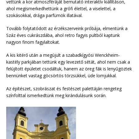
vettünk a kor atmoszféráját bemutató interaktív kiállításon,
ahol megismerkedhettünk a grófi élettel, a viselettel, a
szokásokkal, drága parfümök illatával.
Tovább folytatódott az érzékszerveink próbája, elmentünk a
Száz éves cukrászdába, ahol retro fagyis pultból kaptunk
nagyon finom fagylaltokat.
A kis kitérő után a megújult a szabadkígyósi Wenckheim-
kastély parkjában tettünk egy levezető sétát, ahol nem csak a
felújított épületet csodáltuk, hanem az öreg fák is lenyűgöztek
bennünket vastag göcsörtös törzsükkel, üde lomjukkal.
Az építészet, szobrászat és festészet palettáján rengeteg
színfolttal ismerkedtünk meg kirándulásunk során.