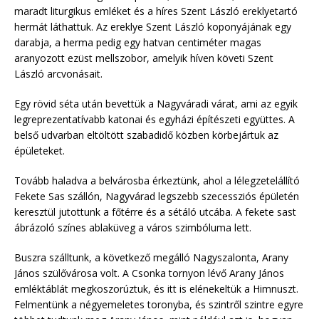
maradt liturgikus emléket és a híres Szent László ereklyetartó
hermát láthattuk. Az ereklye Szent László koponyájának egy
darabja, a herma pedig egy hatvan centiméter magas
aranyozott ezüst mellszobor, amelyik híven követi Szent
László arcvonásait.
Egy rövid séta után bevettük a Nagyváradi várat, ami az egyik
legreprezentatívabb katonai és egyházi építészeti együttes. A
belső udvarban eltöltött szabadidő közben körbejártuk az
épületeket.
Tovább haladva a belvárosba érkeztünk, ahol a lélegzetelállító
Fekete Sas szállón, Nagyvárad legszebb szecessziós épületén
keresztül jutottunk a főtérre és a sétáló utcába. A fekete sast
ábrázoló színes ablaküveg a város szimbóluma lett.
Buszra szálltunk, a következő megálló Nagyszalonta, Arany
János szülővárosa volt. A Csonka tornyon lévő Arany János
emléktáblát megkoszorúztuk, és itt is elénekeltük a Himnuszt.
Felmentünk a négyemeletes toronyba, és szintről szintre egyre