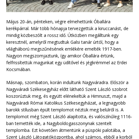
Május 20-án, pénteken, végre elmehettünk Óballára
kerékpárral. Már több hónapja tervezgettük a kiruccanást, de
mindig közbeszólt a rossz idő. Útközben megálltunk egy
keresztnél, amelyről megtudtuk Galsi tanár úrtól, hogy a
világháború megszűnésének emlékére emelték 1917-ben.
Nagyon megszomjaztunk, így amikor Óballára értünk,
felfrissítettük magunkat egy üdítővel és jégkrémmel az Erdei
Kocsmában.
Másnap, szombaton, korán indultunk Nagyváradra. Először a
Nagyváradi Székesegyház előtt látható Szent László szobrot
koszorúztuk meg, és együtt elénekeltük a Himnuszt, majd a
Nagyváradi Római Katolikus Székesegyházat, a legnagyobb
barokk stílusban épült templomot néztük meg belülről is. A
templomot még Szent László alapította, és valószínűleg 1116-
ban temették ide, a Nagyboldogasszonynak szentelt
templomba. Ezt követően átmentünk a püspöki palotába, a
Szent László Látogatóközpontba, ahol számos, ebből a korból