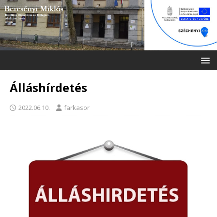
Álláshírdetés
2022.06.10.
farkasor