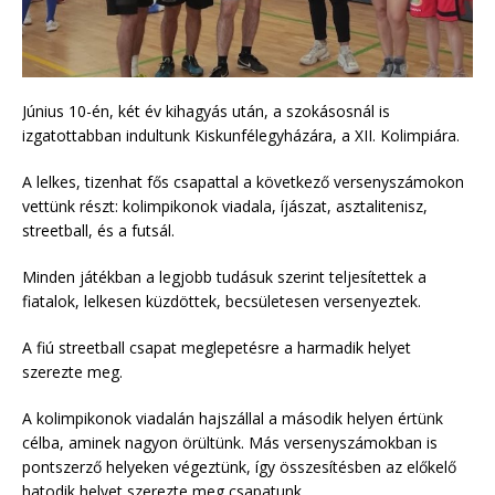
Június 10-én, két év kihagyás után, a szokásosnál is
izgatottabban indultunk Kiskunfélegyházára, a XII. Kolimpiára.
A lelkes, tizenhat fős csapattal a következő versenyszámokon
vettünk részt: kolimpikonok viadala, íjászat, asztalitenisz,
streetball, és a futsál.
Minden játékban a legjobb tudásuk szerint teljesítettek a
fiatalok, lelkesen küzdöttek, becsületesen versenyeztek.
A fiú streetball csapat meglepetésre a harmadik helyet
szerezte meg.
A kolimpikonok viadalán hajszállal a második helyen értünk
célba, aminek nagyon örültünk. Más versenyszámokban is
pontszerző helyeken végeztünk, így összesítésben az előkelő
hatodik helyet szerezte meg csapatunk.