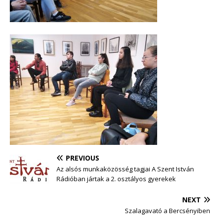
PREVIOUS
Az alsós munkaközösség tagjai A Szent István
Rádióban jártak a 2. osztályos gyerekek
NEXT
Szalagavató a Bercsényiben