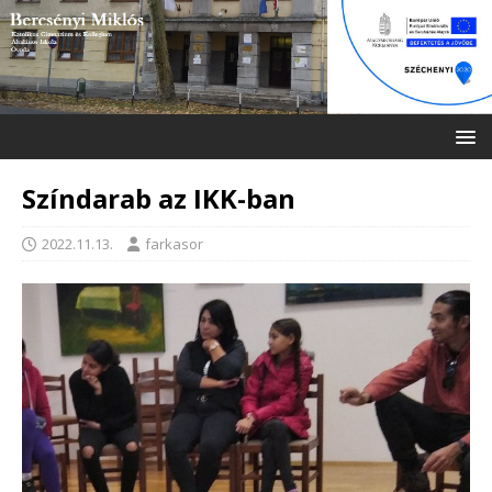
Színdarab az IKK-ban
2022.11.13.
farkasor