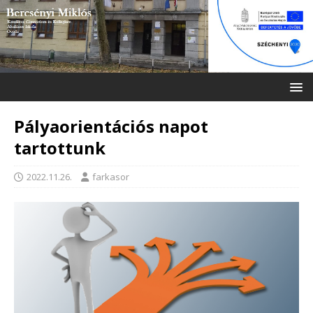
Pályaorientációs napot
tartottunk
2022.11.26.
farkasor