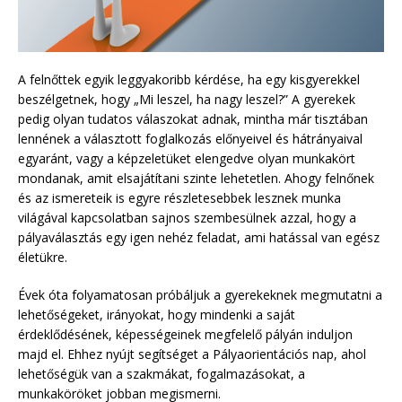
A felnőttek egyik leggyakoribb kérdése, ha egy kisgyerekkel
beszélgetnek, hogy „Mi leszel, ha nagy leszel?” A gyerekek
pedig olyan tudatos válaszokat adnak, mintha már tisztában
lennének a választott foglalkozás előnyeivel és hátrányaival
egyaránt, vagy a képzeletüket elengedve olyan munkakört
mondanak, amit elsajátítani szinte lehetetlen. Ahogy felnőnek
és az ismereteik is egyre részletesebbek lesznek munka
világával kapcsolatban sajnos szembesülnek azzal, hogy a
pályaválasztás egy igen nehéz feladat, ami hatással van egész
életükre.
Évek óta folyamatosan próbáljuk a gyerekeknek megmutatni a
lehetőségeket, irányokat, hogy mindenki a saját
érdeklődésének, képességeinek megfelelő pályán induljon
majd el. Ehhez nyújt segítséget a Pályaorientációs nap, ahol
lehetőségük van a szakmákat, fogalmazásokat, a
munkaköröket jobban megismerni.