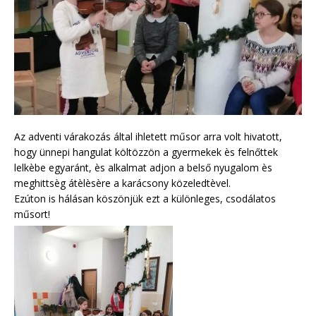
Az adventi várakozás által ihletett műsor arra volt hivatott,
hogy ünnepi hangulat költözzön a gyermekek ès felnőttek
lelkèbe egyaránt, ès alkalmat adjon a belső nyugalom ès
meghittsèg átèlèsère a karácsony közeledtèvel.
Ezúton is hálásan köszönjük ezt a különleges, csodálatos
műsort!