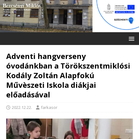
Adventi hangverseny
óvodánkban a Törökszentmiklósi
Kodály Zoltán Alapfokú
Művèszeti Iskola diákjai
előadásával
2022.12.22.
farkasor