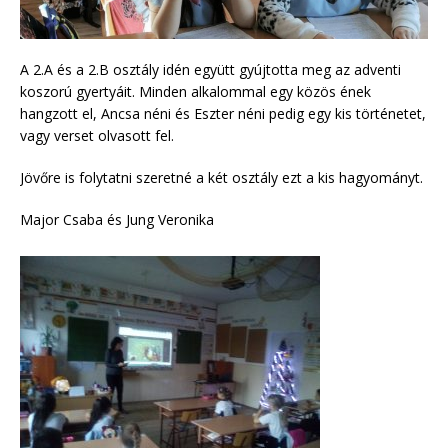
A 2.A és a 2.B osztály idén együtt gyújtotta meg az adventi
koszorú gyertyáit. Minden alkalommal egy közös ének
hangzott el, Ancsa néni és Eszter néni pedig egy kis történetet,
vagy verset olvasott fel.
Jövőre is folytatni szeretné a két osztály ezt a kis hagyományt.
Major Csaba és Jung Veronika