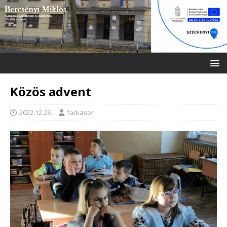
Közös advent
2022.12.23.
farkasor