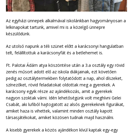
Az egyházi ünnepek alkalmával iskolánkban hagyományosan a
lelkinapokat tartunk, amivel mi is a közelgő ünnepre
készülődünk.
Az utolsó napunk a téli szünet előtt a karácsonyi hangulatban
telt, felállítottuk a karácsonyfát és a betlehemet is.
Ft. Palotai Ádám atya köszöntése után a 3.a osztály egy rövid
zenés műsort adott elő az iskola diákjainak, ezt követően
pedig az osztálytermekben folytatódott a nap, ahol díszeket,
színezőket, rövid feladatokat oldottak meg a gyerekek. A
karácsony egyik része az ajándékozás, amit a gyerekek
nagyon szoktak várni. Idén lehetőségünk volt meghívni Gelei
Csabát, aki lufiból hajtogatott az alsós gyerekeknek figurákat,
amiket haza is vihettek, valamint minden osztály kapott
társasjátékokat, amiket közösen tudnak majd használni.
A kisebb gyerekek a közös ajándékon kívül kaptak egy-egy