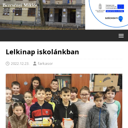
Lelkinap iskolánkban
2022.12.23.
farkasor