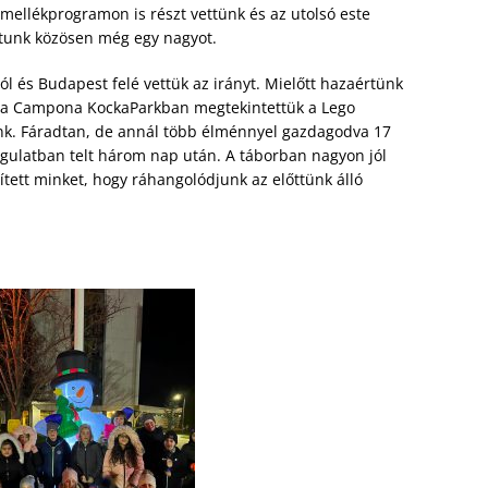
mellékprogramon is részt vettünk és az utolsó este
ttunk közösen még egy nagyot.
l és Budapest felé vettük az irányt. Mielőtt hazaértünk
 a Campona KockaParkban megtekintettük a Lego
ttunk. Fáradtan, de annál több élménnyel gazdagodva 17
gulatban telt három nap után. A táborban nagyon jól
tett minket, hogy ráhangolódjunk az előttünk álló