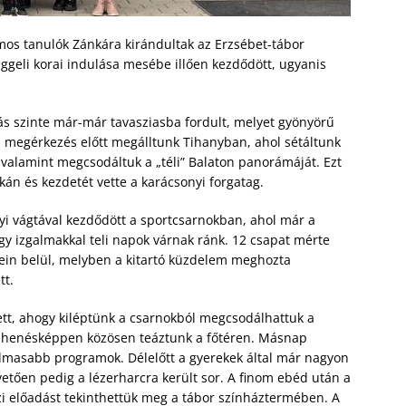
mos tanulók Zánkára kirándultak az Erzsébet-tábor
reggeli korai indulása mesébe illően kezdődött, ugyanis
ás szinte már-már tavasziasba fordult, melyet gyönyörű
a megérkezés előtt megálltunk Tihanyban, ahol sétáltunk
 valamint megcsodáltuk a „téli” Balaton panorámáját. Ezt
kán és kezdetét vette a karácsonyi forgatag.
i vágtával kezdődött a sportcsarnokban, ahol már a
ogy izgalmakkal teli napok várnak ránk. 12 csapat mérte
etein belül, melyben a kitartó küzdelem meghozta
tt.
ett, ahogy kiléptünk a csarnokból megcsodálhattuk a
s pihenésképpen közösen teáztunk a főtéren. Másnap
almasabb programok. Délelőtt a gyerekek által már nagyon
vetően pedig a lézerharcra került sor. A finom ebéd után a
szi előadást tekinthettük meg a tábor színháztermében. A