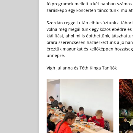
fő programok mellett a két napban számos 
zárásképp egy koncerten táncoltunk, mula
Szerdán reggeli után elbúcsúztunk a tábortó
volna még megálltunk egy közös ebédre és
kiállítást, ahol mi is építhettünk, játszha
órára szerencsésen hazaérkeztünk a jó han
éreztük magunkat és kellőképpen hozzásegí
ünnepre.
Vígh Julianna és Tóth Kinga Tanítók