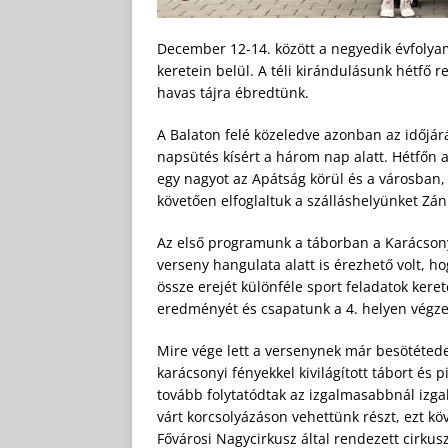
December 12-14. között a negyedik évfolya
keretein belül. A téli kirándulásunk hétfő 
havas tájra ébredtünk.
A Balaton felé közeledve azonban az időjár
napsütés kísért a három nap alatt. Hétfőn 
egy nagyot az Apátság körül és a városban,
követően elfoglaltuk a szálláshelyünket Zán
Az első programunk a táborban a Karácsony
verseny hangulata alatt is érezhető volt, h
össze erejét különféle sport feladatok ker
eredményét és csapatunk a 4. helyen végze
Mire vége lett a versenynek már besötéted
karácsonyi fényekkel kivilágított tábort é
tovább folytatódtak az izgalmasabbnál izg
várt korcsolyázáson vehettünk részt, ezt kö
Fővárosi Nagycirkusz által rendezett cirku