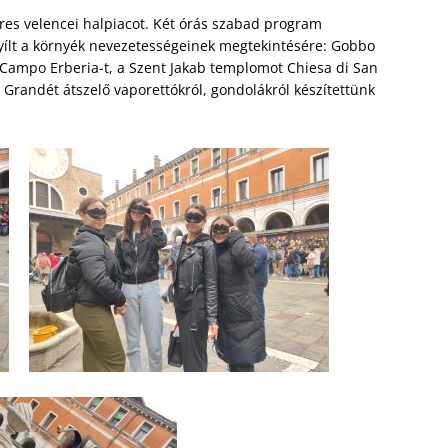
res velencei halpiacot. Két órás szabad program
 nyílt a környék nevezetességeinek megtekintésére: Gobbo
a Campo Erberia-t, a Szent Jakab templomot Chiesa di San
 Grandét átszelő vaporettókról, gondolákról készítettünk