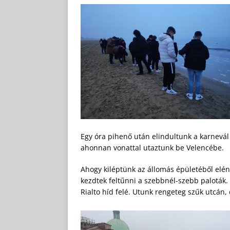
Egy óra pihenő után elindultunk a karnevál
ahonnan vonattal utaztunk be Velencébe.
Ahogy kiléptünk az állomás épületéből elén
kezdtek feltűnni a szebbnél-szebb paloták
Rialto híd felé. Utunk rengeteg szűk utcán,