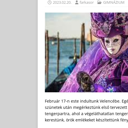
2023.02.20.
farkasor
GIMNÁZIUM
Február 17-n este indultunk Velencébe. Eg
szünetek után megérkeztünk első tervezet
tengerpartra, ahol a végeláthatatlan tenge
kerestünk, örök emlékeket készítettünk fé