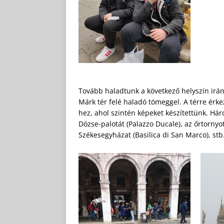
Tovább haladtunk a következő helyszín irá
Márk tér felé haladó tömeggel. A térre érk
hez, ahol szintén képeket készítettünk. Há
Dózse-palotát (Palazzo Ducale), az őrtornyo
Székesegyházat (Basilica di San Marco), stb