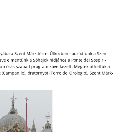
nyába a Szent Márk térre. Útközben sodródtunk a Szent
ezve elmentünk a Sóhajok hidjához a Ponte dei Sospiri-
rom órás szabad program következett. Megtekinthettük a
t (Campanile), óratornyot (Torre del’Orologio), Szent Márk-
.