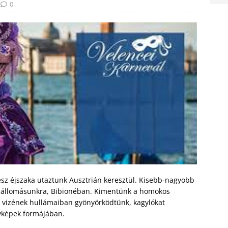
0
ész éjszaka utaztunk Ausztrián keresztül. Kisebb-nagyobb
t állomásunkra, Bibionéban. Kimentünk a homokos
r vizének hullámaiban gyönyörködtünk, kagylókat
nyképek formájában.