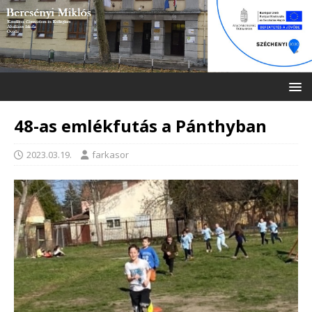
48-as emlékfutás a Pánthyban
2023.03.19.
farkasor