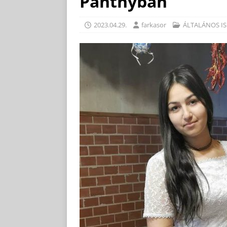
Pánthyban
2023.04.29.
farkasor
ÁLTALÁNOS IS