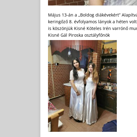
Május 13-án a „Boldog diákévekért” Alapítv
keringőző 8. évfolyamos lányok a héten volt
is köszönjük Kisné Köteles Irén varrónő mu
Kisné Gál Piroska osztályfőnök