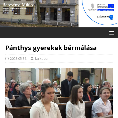
Pánthys gyerekek bérmálása
2023.05.31.
farkasor