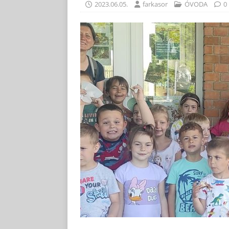
2023.06.05.
farkasor
ÓVODA
0