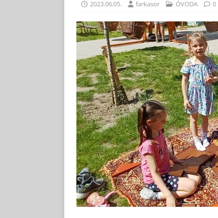
2023.06.05.
farkasor
ÓVODA
0