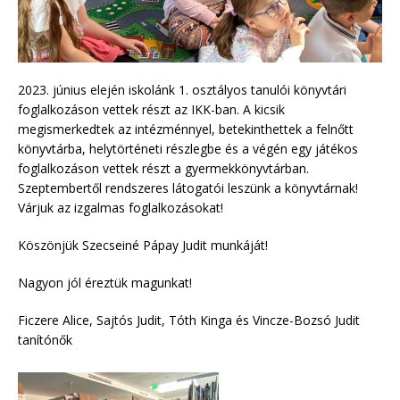
2023. június elején iskolánk 1. osztályos tanulói könyvtári
foglalkozáson vettek részt az IKK-ban. A kicsik
megismerkedtek az intézménnyel, betekinthettek a felnőtt
könyvtárba, helytörténeti részlegbe és a végén egy játékos
foglalkozáson vettek részt a gyermekkönyvtárban.
Szeptembertől rendszeres látogatói leszünk a könyvtárnak!
Várjuk az izgalmas foglalkozásokat!
Köszönjük Szecseiné Pápay Judit munkáját!
Nagyon jól éreztük magunkat!
Ficzere Alice, Sajtós Judit, Tóth Kinga és Vincze-Bozsó Judit
tanítónők