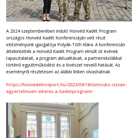
A 2024 szeptemberében induló Honvéd Kadét Program
országos Honvéd Kadét Konferenciáján vett részt
intézményünk igazgatója Polyák-Tóth Klára. A konferencián
áttekintették a Honvéd Kadét Program elmúlt öt évének
tapasztalatait, a program aktualitásait, a partneriskolákkal
történő együttműködést és a lövészet nevelő hatását. Az
eseményről részletesen az alábbi linken olvashatnak:
https://honvedelmisport.hu/2023/09/18/simicsko-istvan-
egyertelmuen-sikeres-a-kadetprogram/