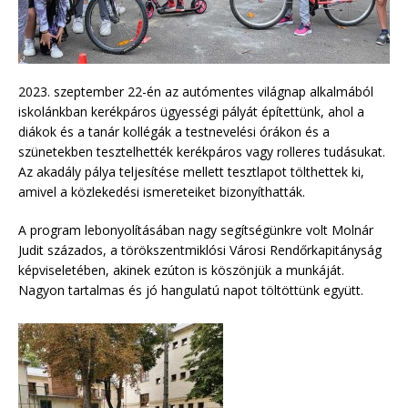
2023. szeptember 22-én az autómentes világnap alkalmából
iskolánkban kerékpáros ügyességi pályát építettünk, ahol a
diákok és a tanár kollégák a testnevelési órákon és a
szünetekben tesztelhették kerékpáros vagy rolleres tudásukat.
Az akadály pálya teljesítése mellett tesztlapot tölthettek ki,
amivel a közlekedési ismereteiket bizonyíthatták.
A program lebonyolításában nagy segítségünkre volt Molnár
Judit százados, a törökszentmiklósi Városi Rendőrkapitányság
képviseletében, akinek ezúton is köszönjük a munkáját.
Nagyon tartalmas és jó hangulatú napot töltöttünk együtt.