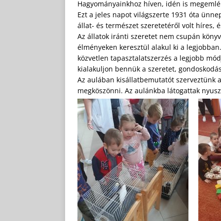
Hagyományainkhoz híven, idén is megemléke
Ezt a jeles napot világszerte 1931 óta ünne
állat- és természet szeretetéről volt híres, 
Az állatok iránti szeretet nem csupán köny
élményeken keresztül alakul ki a legjobba
közvetlen tapasztalatszerzés a legjobb módj
kialakuljon bennük a szeretet, gondoskodás
Az aulában kisállatbemutatót szerveztünk 
megköszönni. Az aulánkba látogattak nyuszi