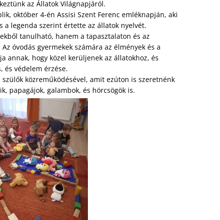
ztünk az Állatok Világnapjáról.
plik, október 4-én Assisi Szent Ferenc emléknapján, aki
és a legenda szerint értette az állatok nyelvét.
vekből tanulható, hanem a tapasztalaton és az
n. Az óvodás gyermekek számára az élmények és a
a annak, hogy közel kerüljenek az állatokhoz, és
, és védelem érzése.
a szülők közreműködésével, amit ezúton is szeretnénk
k, papagájok, galambok, és hörcsögök is.