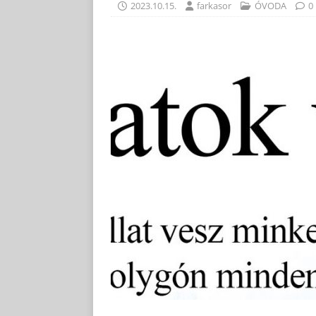
2023.10.15.
farkasor
ÓVODA
0