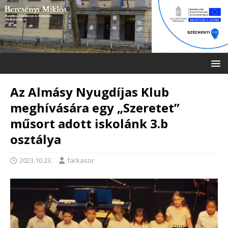
Az Almásy Nyugdíjas Klub
meghívására egy „Szeretet”
műsort adott iskolánk 3.b
osztálya
2023.10.23.
farkasor