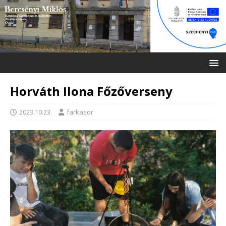
Horváth Ilona Főzőverseny
2023.10.23.
farkasor