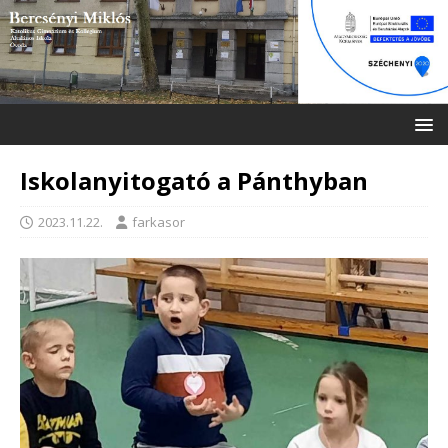
Iskolanyitogató a Pánthyban
2023.11.22.
farkasor