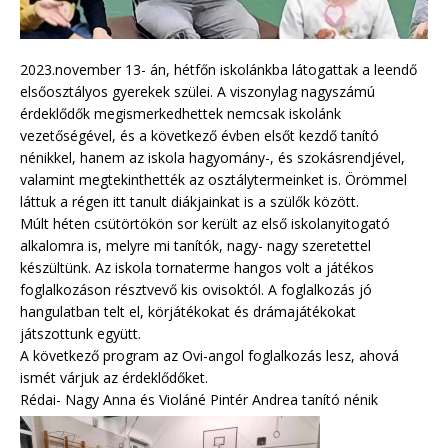
2023.november 13- án, hétfőn iskolánkba látogattak a leendő
elsőosztályos gyerekek szülei. A viszonylag nagyszámú
érdeklődők megismerkedhettek nemcsak iskolánk
vezetőségével, és a következő évben elsőt kezdő tanító
nénikkel, hanem az iskola hagyomány-, és szokásrendjével,
valamint megtekinthették az osztálytermeinket is. Örömmel
láttuk a régen itt tanult diákjainkat is a szülők között.
Múlt héten csütörtökön sor került az első iskolanyitogató
alkalomra is, melyre mi tanítók, nagy- nagy szeretettel
készültünk. Az iskola tornaterme hangos volt a játékos
foglalkozáson résztvevő kis ovisoktól. A foglalkozás jó
hangulatban telt el, körjátékokat és drámajátékokat
játszottunk együtt.
A következő program az Ovi-angol foglalkozás lesz, ahová
ismét várjuk az érdeklődőket.
Rédai- Nagy Anna és Violáné Pintér Andrea tanító nénik