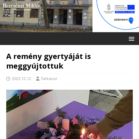
A remény gyertyáját is
meggyújtottuk
2023.12.12.
farkasor