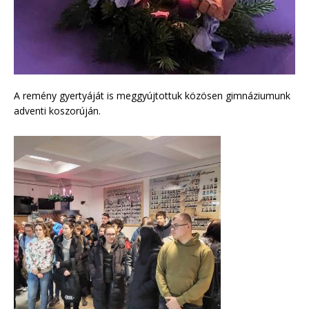
A remény gyertyáját is meggyújtottuk közösen gimnáziumunk
adventi koszorúján.