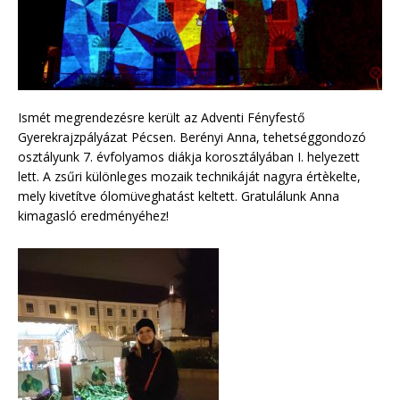
Ismét megrendezésre került az Adventi Fényfestő
Gyerekrajzpályázat Pécsen. Berényi Anna, tehetséggondozó
osztályunk 7. évfolyamos diákja korosztályában I. helyezett
lett. A zsűri különleges mozaik technikáját nagyra értèkelte,
mely kivetítve ólomüveghatást keltett. Gratulálunk Anna
kimagasló eredményéhez!