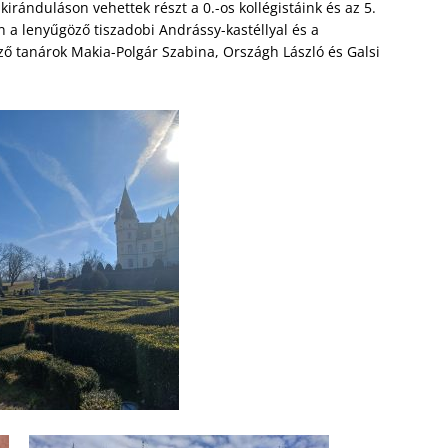
ránduláson vehettek részt a 0.-os kollégistáink és az 5.
n a lenyűgöző tiszadobi Andrássy-kastéllyal és a
ő tanárok Makia-Polgár Szabina, Országh László és Galsi