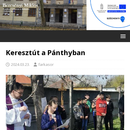
Keresztút a Pánthyban
2024.03.23.
farkasor